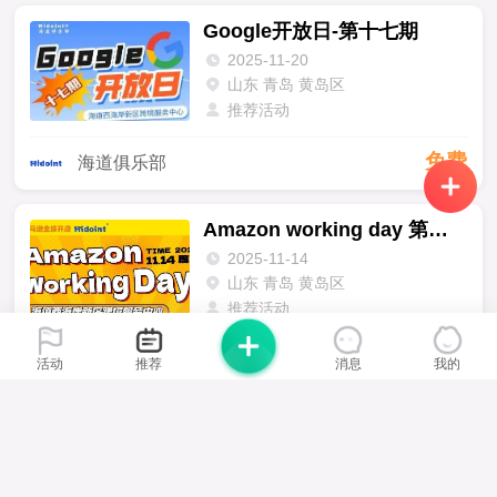
Google开放日-第十七期
2025-11-20
山东 青岛 黄岛区
推荐活动
免费
海道俱乐部
Amazon working day 第十六期
2025-11-14
山东 青岛 黄岛区
推荐活动
免费
海道俱乐部
活动
推荐
消息
我的
抢占先机，赢战大促
2025-10-23
山东 青岛 黄岛区