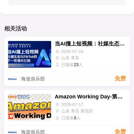
相关活动
当AI撞上短视频：社媒生态与TikTok的下一轮增长红利
2026-07-24
山东 青岛
已报名
23
人
免费
海道俱乐部
Amazon Working Day-第二十三期
2026-07-17
山东 青岛 黄岛区
已报名
0
人
免费
海道俱乐部