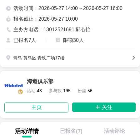
活动时间：2026-05-27 14:00 ~ 2026-05-27 16:00
活动费用
报名截止：2026-05-27 10:00
免费
主办方电话：
13012521691 郭心怡
活动时间
已报名7人
限额
30
人
2026-05-27 14:00 - 2026-05-27 16:00
青岛 黄岛区 青铁广场17楼
青铁广场17楼
活动地址
报名截止
2026-05-27 10:00
13012521691 郭心
已报名7
海道俱乐部
主办电话
活动人数
怡
人
活动
43
参与数
195
粉丝
56
关注
主页
青岛海道会员社区门户
活动详情
已报名(7)
活动评论
让出海更简单，咨询热线 0532-80987121