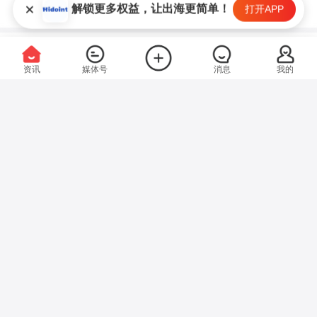
进入专题
解锁更多权益，让出海更简单！
打开APP
DDP双清关税政策解析：各国
资讯
媒体号
消息
我的
进口关税与税费计算 指南
海道俱乐部 · 4天前
7
所有栏目
亚马逊FBA选品策略：从数据
头条
Amazon
Ins
LinkedIn
到决策的完整流程 全攻略
海道俱乐部 · 5天前
5
Facebook
Google
WhatsApp
Shopee
FBA清关合规指南：常见问题
跨境干货
跨境物流
与应对策略
海道俱乐部 · 5天前
8